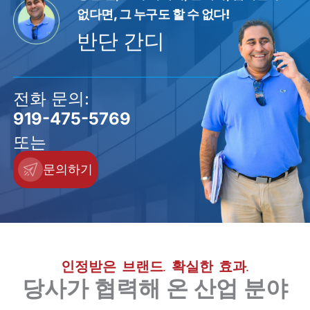
없다면, 그 누구도 할 수 없다!
반단 간디
전화 문의:
919-475-5769
또는
문의하기
인정받은 브랜드. 확실한 효과.
당사가 협력해 온 산업 분야