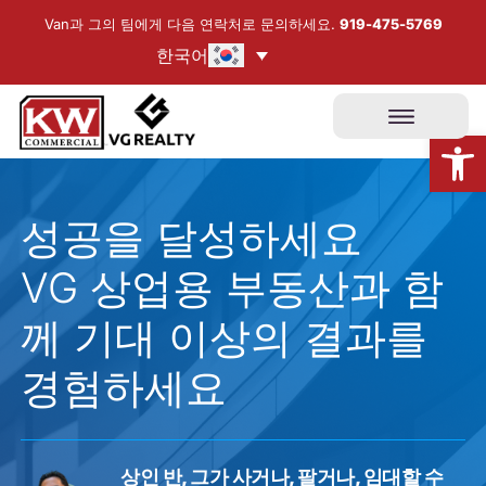
콘
Van과 그의 팀에게 다음 연락처로 문의하세요.
919-475-5769
텐
한국어
츠
로
도구 모음 열기
건
너
뛰
성공을 달성하세요
기
VG 상업용 부동산과 함
께 기대 이상의 결과를
경험하세요
상인 반, 그가 사거나, 팔거나, 임대할 수