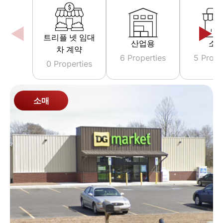
트리플 넷 임대
산업용
소
차 계약
6 Properties
5 Prope
0 Properties
소매