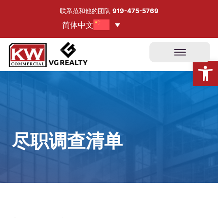
跳
联系范和他的团队
919-475-5769
至
简体中文
内
容
打开工具栏
尽职调查清单