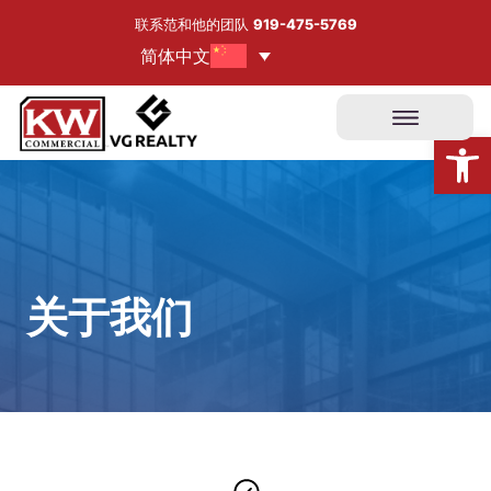
跳
联系范和他的团队
919-475-5769
至
简体中文
内
容
打开工具栏
关于我们